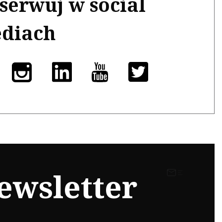
serwuj w social
diach
ewsletter