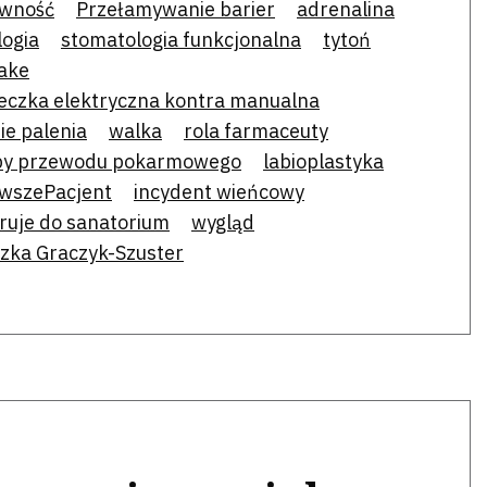
ywność
Przełamywanie barier
adrenalina
logia
stomatologia funkcjonalna
tytoń
ake
eczka elektryczna kontra manualna
ie palenia
walka
rola farmaceuty
by przewodu pokarmowego
labioplastyka
rwszePacjent
incydent wieńcowy
eruje do sanatorium
wygląd
zka Graczyk-Szuster