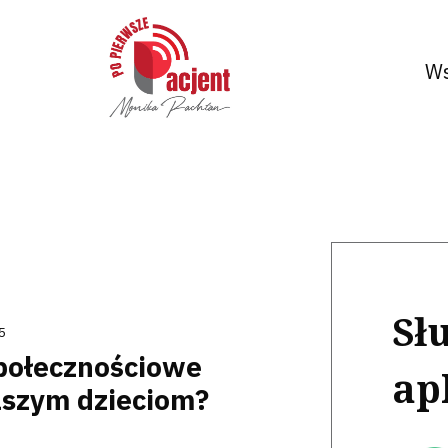
Ws
Sł
5
połecznościowe
ap
aszym dzieciom?