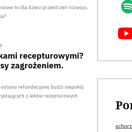
iowe to dla dzieci przestrzeń rozwoju,
ka?
0
lekami recepturowymi?
sy zagrożeniem.
ustawy refundacyjnej budzi niepokój
ystających z leków recepturowych
Po
schorz