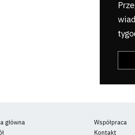
Prze
wia
tygo
na główna
Współpraca
ół
Kontakt