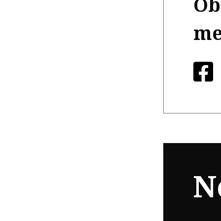
Ob
me
N