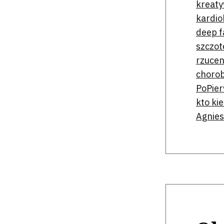
kreat
kardio
deep f
szczot
rzucen
choro
PoPie
kto ki
Agnies