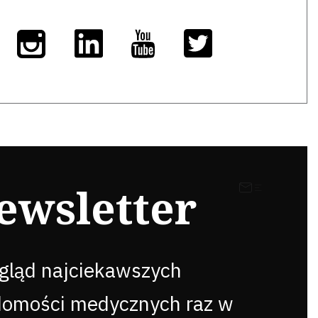
ewsletter
gląd najciekawszych
domości medycznych raz w