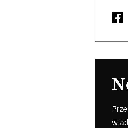
N
Prze
wia