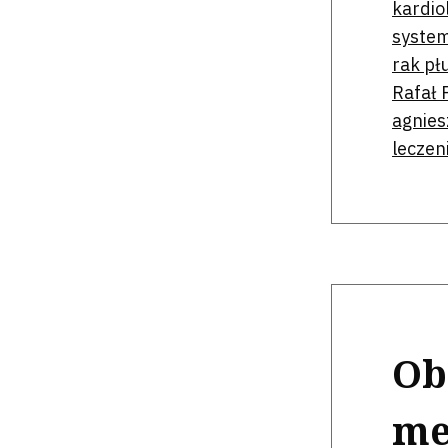
kardio
syste
rak pł
Rafał 
agnies
leczen
Ob
me