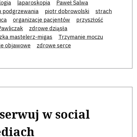
logia
laparoskopia
Paweł Salwa
m podgrzewania
piotr dobrowolski
strach
uca
organizacje pacjentów
przyszłość
Pawliczak
zdrowe dziąsła
zka mastelerz-migas
Trzymanie moczu
ie objawowe
zdrowe serce
serwuj w social
diach