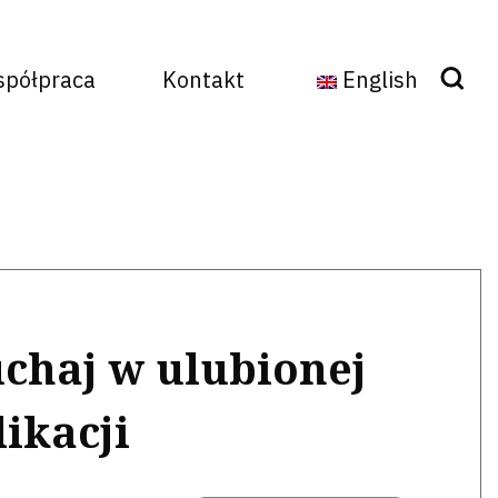
półpraca
Kontakt
English
Szukaj
uchaj w ulubionej
likacji