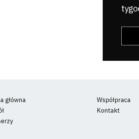
tygo
na główna
Współpraca
ół
Kontakt
nerzy