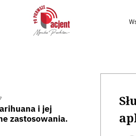
Ws
Sł
7
rihuana i jej
ap
ne zastosowania.