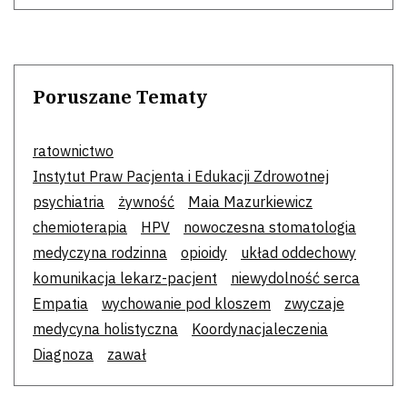
Poruszane Tematy
ratownictwo
Instytut Praw Pacjenta i Edukacji Zdrowotnej
psychiatria
żywność
Maia Mazurkiewicz
chemioterapia
HPV
nowoczesna stomatologia
medyczyna rodzinna
opioidy
układ oddechowy
komunikacja lekarz-pacjent
niewydolność serca
Empatia
wychowanie pod kloszem
zwyczaje
medycyna holistyczna
Koordynacjaleczenia
Diagnoza
zawał