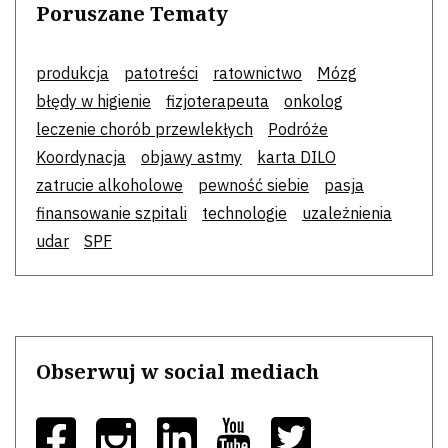
Poruszane Tematy
produkcja
patotreści
ratownictwo
Mózg
błędy w higienie
fizjoterapeuta
onkolog
leczenie chorób przewlekłych
Podróże
Koordynacja
objawy astmy
karta DILO
zatrucie alkoholowe
pewność siebie
pasja
finansowanie szpitali
technologie
uzależnienia
udar
SPF
Obserwuj w social mediach