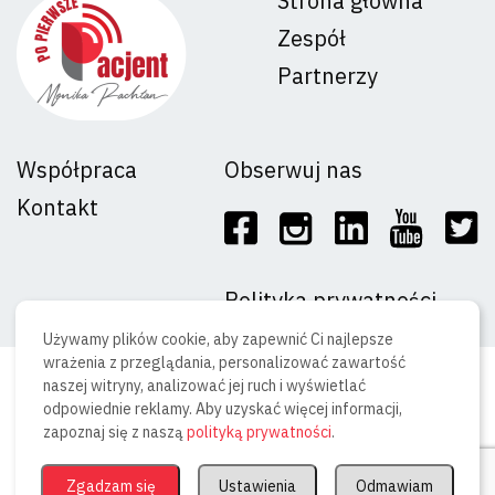
Strona główna
Zespół
Partnerzy
Współpraca
Obserwuj nas
Kontakt
Polityka prywatności
Używamy plików cookie, aby zapewnić Ci najlepsze
wrażenia z przeglądania, personalizować zawartość
ⓒ Copyright 2023 Adverton sp. z o.o
naszej witryny, analizować jej ruch i wyświetlać
odpowiednie reklamy. Aby uzyskać więcej informacji,
zapoznaj się z naszą
polityką prywatności
.
Zgadzam się
Ustawienia
Odmawiam