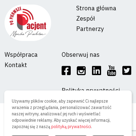
Strona główna
Zespół
Partnerzy
Współpraca
Obserwuj nas
Kontakt
Polityka prywatności
Używamy plików cookie, aby zapewnić Ci najlepsze
wrażenia z przeglądania, personalizować zawartość
ⓒ Copyright 2023 Adverton sp. z o.o
naszej witryny, analizować jej ruch i wyświetlać
odpowiednie reklamy. Aby uzyskać więcej informacji,
zapoznaj się z naszą
polityką prywatności
.