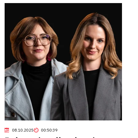
Tak, tak, bo nie wiedzą, że było też takie pytanie właśnie
dedykowane. Czy wiesz, że lekarz rodzinny, twój lekarz
pierwszego kontaktu może wystawić skierowanie na
badania? No i rzeczywiście ta wiedza nie była tutaj bardzo
wysoka. Jednak pacjenci w dużej mierze deklarowali, że
nie mają tej świadomości i to potwierdzają, potwierdza
również brak tej informacji, realizacja programu, który ja
bardzo chwaliłem 40+, ponieważ już mam 40 lat
skończone i dwa razy korzystałem z tego programu i
uważam, że ok. Co do zasady program był dobry, bo ja
mogłem w ramach tego programu sobie przeprowadzić
szereg badań. Oczywiście najpierw trzeba było
przeprowadzić ankietę w IKP, tak? Otrzymywało się
skierowanie, był szeroki dostęp do laboratorium, w
których można było wykonać to badanie. No naprawdę
do tego punktu to było świetne. Brakowało tam właśnie
08.10.2025
00:50:39
co dalej, czyli tej takiej koordynacji.