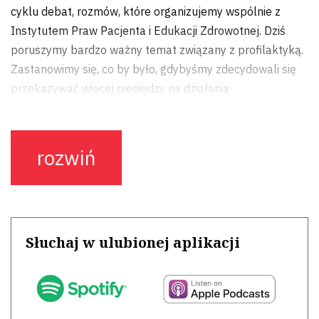
cyklu debat, rozmów, które organizujemy wspólnie z
Instytutem Praw Pacjenta i Edukacji Zdrowotnej. Dziś
poruszymy bardzo ważny temat związany z profilaktyką.
Zastanowimy się, co by było, gdybyśmy zdecydowali się
przekazywać więcej pieniędzy na działania
profilaktyczne. Czy wówczas jest szansa, że także mniej
wydawalibyśmy na leczenie? O tym dzisiaj będę
dyskutować z moimi gośćmi, a są nimi prof. Artur
rozwiń
Mamcarz. Witam bardzo serdecznie.
Artur Mamcarz
Dzień dobry.
Słuchaj w ulubionej aplikacji
Monika Rachtan
Pan profesor jest prezesem Polskiego Towarzystwa
Medycyny Holistycznej i jest z nami Igor Grzesiak. Cześć.