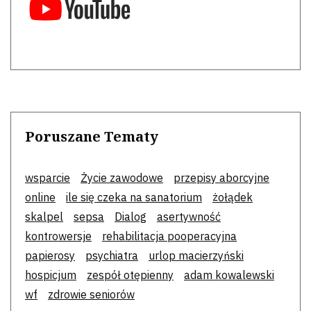
Poruszane Tematy
wsparcie
Życie zawodowe
przepisy aborcyjne
online
ile się czeka na sanatorium
żołądek
skalpel
sepsa
Dialog
asertywność
kontrowersje
rehabilitacja pooperacyjna
papierosy
psychiatra
urlop macierzyński
hospicjum
zespół otępienny
adam kowalewski
wf
zdrowie seniorów